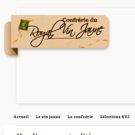
Accueil
Le vin jaune
La confrérie
Sélections RVJ