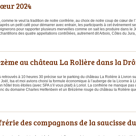
cœur 2024
comme le veut la tradition de notre confrérie, au choix de notre coup de cœur de 
 après un petit café pour démarrer avec entrain, les participants à cet événement se 
 vignerons pour rapporter plusieurs merveilles comme on sait les produire dans l
hantillons des quatre appellations contrôlées, autrement dit Arbois, Côtes du Jura,
ézème au château La Rolière dans la Dr
etrouvés à 10 heures 30 précise sur le parking du château La Rolière à Livron sur
, Joël, Isa et moi avions choisi la formule économique à l’auberge de la Licorne à L
un hôtel trois étoiles (avec SPA s’il vous plait) à Loriol. La confrérie ne manque p
anc du domaine Charles Helfenbein et un Brézème rouge du château la Rolière que
frérie des compagnons de la saucisse d