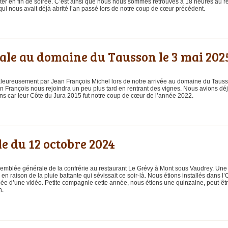
ter en fin de soirée. C’est ainsi que nous nous sommes retrouvés à 18 heures au r
i nous avait déjà abrité l’an passé lors de notre coup de cœur précédent.
ale au domaine du Tausson le 3 mai 202
aleureusement par Jean François Michel lors de notre arrivée au domaine du Tausso
n François nous rejoindra un peu plus tard en rentrant des vignes. Nous avions déj
ons car leur Côte du Jura 2015 fut notre coup de cœur de l’année 2022.
e du 12 octobre 2024
semblée générale de la confrérie au restaurant Le Grévy à Mont sous Vaudrey. Une 
n raison de la pluie battante qui sévissait ce soir-là. Nous étions installés dans l’
pée d’une vidéo. Petite compagnie cette année, nous étions une quinzaine, peut-ê
on.