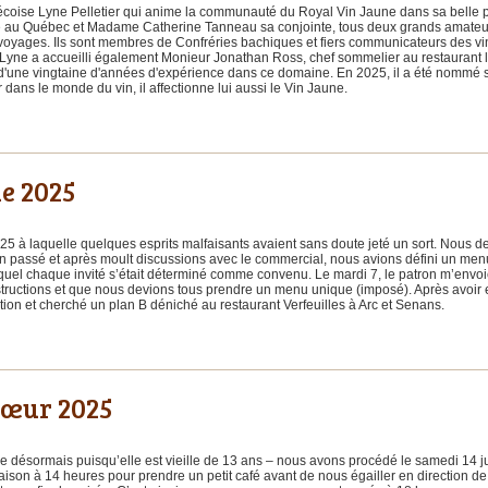
coise Lyne Pelletier qui anime la communauté du Royal Vin Jaune dans sa belle pro
au Québec et Madame Catherine Tanneau sa conjointe, tous deux grands amateurs 
oyages. Ils sont membres de Confréries bachiques et fiers communicateurs des vins
. Lyne a accueilli également Monieur Jonathan Ross, chef sommelier au restaurant l
 d'une vingtaine d'années d'expérience dans ce domaine. En 2025, il a été nommé 
ans le monde du vin, il affectionne lui aussi le Vin Jaune.
e 2025
5 à laquelle quelques esprits malfaisants avaient sans doute jeté un sort. Nous de
passé et après moult discussions avec le commercial, nous avions défini un menu 
lequel chaque invité s’était déterminé comme convenu. Le mardi 7, le patron m’envo
structions et que nous devions tous prendre un menu unique (imposé). Après avoir
tion et cherché un plan B déniché au restaurant Verfeuilles à Arc et Senans.
cœur 2025
une désormais puisqu’elle est vieille de 13 ans – nous avons procédé le samedi 14 
ison à 14 heures pour prendre un petit café avant de nous égailler en direction d