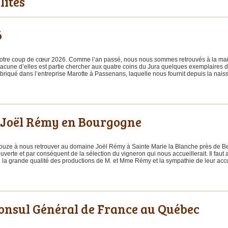
lités
6
notre coup de cœur 2026. Comme l’an passé, nous nous sommes retrouvés à la mai
Chacune d’elles est partie chercher aux quatre coins du Jura quelques exemplaires d
abriqué dans l’entreprise Marotte à Passenans, laquelle nous fournit depuis la nais
 Joël Rémy en Bourgogne
uze à nous retrouver au domaine Joël Rémy à Sainte Marie la Blanche près de Bea
uverte et par conséquent de la sélection du vigneron qui nous accueillerait. Il faut
 la grande qualité des productions de M. et Mme Rémy et la sympathie de leur accu
Consul Général de France au Québec