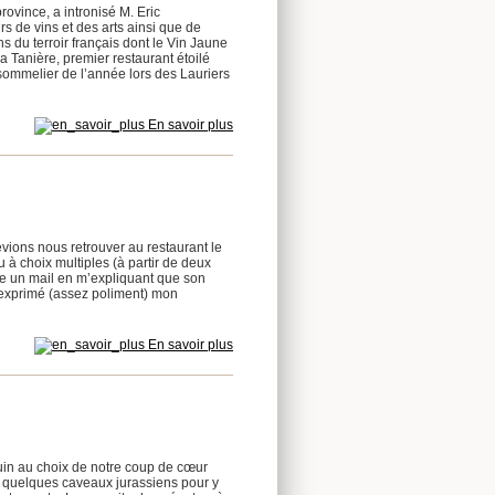
vince, a intronisé M. Eric
de vins et des arts ainsi que de
 du terroir français dont le Vin Jaune
a Tanière, premier restaurant étoilé
sommelier de l’année lors des Lauriers
En savoir plus
vions nous retrouver au restaurant le
à choix multiples (à partir de deux
ie un mail en m’expliquant que son
 exprimé (assez poliment) mon
En savoir plus
juin au choix de notre coup de cœur
e quelques caveaux jurassiens pour y