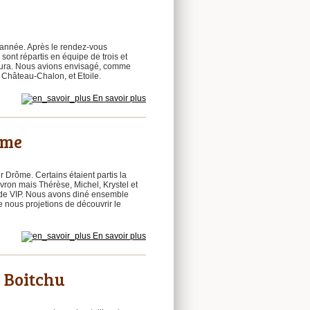
l’année. Après le rendez-vous
sont répartis en équipe de trois et
e Jura. Nous avions envisagé, comme
 Château-Chalon, et Etoile.
En savoir plus
ôme
 Drôme. Certains étaient partis la
ivron mais Thérèse, Michel, Krystel et
as de VIP. Nous avons diné ensemble
 nous projetions de découvrir le
En savoir plus
u Boitchu